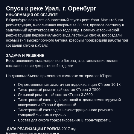
Спуск к реке Урал, г. Оренбург
ИНФОРМАЦИЯ ОБ ОБЪЕКТЕ
В Оренбурге появился обновленный спуск к реке Урал. Масштабная
реконструкция, выполненная впервые за 30 лет, привела лестницу в
задуманный архитекторами 50-х годов вид. Помимо исторической
реконструкции первоначального вида лестницы спуска, воссоздали
особый тип высокопрочного бетона, которым производили работы при
создании спуска к Уралу.
ЗАДАЧА И РЕШЕНИЕ
Восстановление высокопрочного бетона, восстановление колонн,
восстановление декоративной отделки
На данном объекте применялся комплекс материалов КТтрон:
Однокомпонентая эластичная гидроизоляция КТтрон-10 1К
Тиксотропный ремонтный состав КТтрон-3 Т500
Литьевой ремонтный состав КТтрон-3 Л600
Тиксотропный состав для чистовой отделки ремонтируемой
поверхности КТтрон-6 финишный
Тиксотропный состав для неконструкционного ремонта
толщиной 5-20 мм КТтрон-6
Состав для сухого торкретирования КТтрон-торкрет С
ДАТА РЕАЛИЗАЦИИ ПРОЕКТА
2017 год.