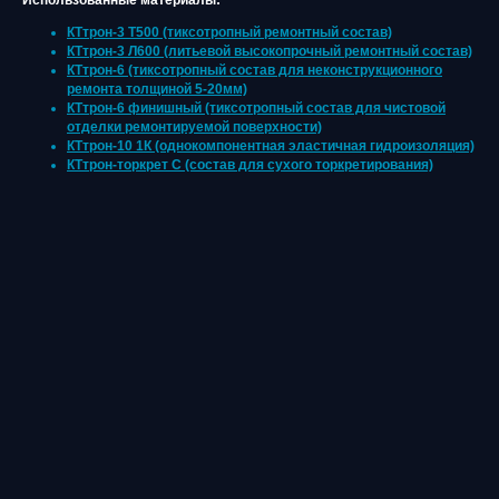
Использованные материалы:
КТтрон-3 Т500 (тиксотропный ремонтный состав)
КТтрон-3 Л600 (литьевой высокопрочный ремонтный состав)
КТтрон-6 (тиксотропный состав для неконструкционного
ремонта толщиной 5-20мм)
КТтрон-6 финишный (тиксотропный состав для чистовой
отделки ремонтируемой поверхности)
КТтрон-10 1К (однокомпонентная эластичная гидроизоляция)
КТтрон-торкрет С (состав для сухого торкретирования)