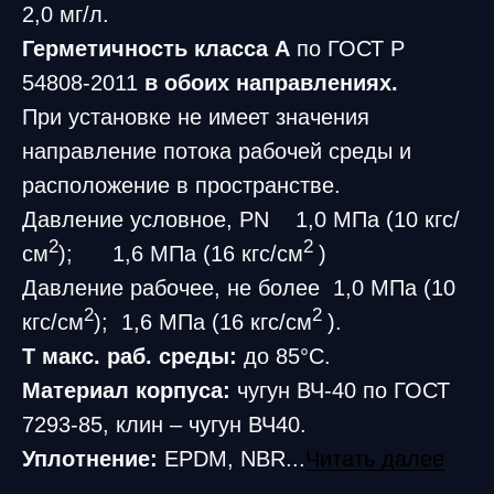
2,0 мг/л.
Герметичность класса А
по ГОСТ Р
54808-2011
в обоих направлениях.
При установке не имеет значения
направление потока рабочей среды и
расположение в пространстве.
Давление условное, PN 1,0 МПа (10 кгс/
2
2
см
); 1,6 МПа (16 кгс/см
)
Давление рабочее, не более 1,0 МПа (10
2
2
кгс/см
); 1,6 МПа (16 кгс/см
).
T макс. раб. среды:
до 85°C.
Материал корпуса:
чугун ВЧ-40 по ГОСТ
7293-85, клин – чугун ВЧ40.
Уплотнение:
EPDM, NBR...
Читать далее