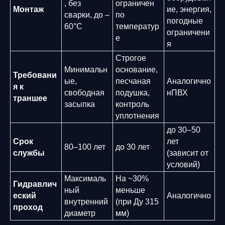
, без
ограничен
Монтаж
ие, энергия,
сварки, до –
по
погодные
60°C
температур
ограничени
е
я
Строгое
Минимальн
основание,
Требовани
ые,
песчаная
Аналогично
я к
свободная
подушка,
нПВХ
траншее
засыпка
контроль
уплотнения
до 30–50
Срок
лет
80–100 лет
до 30 лет
службы
(зависит от
условий)
Максималь
На ~30%
Гидравлич
ный
меньше
еский
Аналогично
внутренний
(при Ду 315
проход
диаметр
мм)