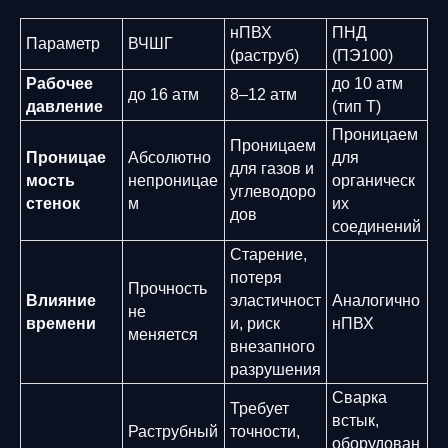
нПВХ
ПНД
Параметр
ВЧШГ
(раструб)
(ПЭ100)
Рабочее
до 10 атм
до 16 атм
8–12 атм
давление
(тип Т)
Проницаем
Проницаем
Проницае
Абсолютно
для
для газов и
мость
непроницае
органическ
углеводоро
стенок
м
их
дов
соединений
Старение,
потеря
Прочность
Влияние
эластичност
Аналогично
не
времени
и, риск
нПВХ
меняется
внезапного
разрушения
Сварка
Требует
встык,
Раструбный
точности,
оборудован