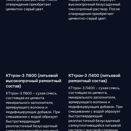
отверждения приобретает
высокопрочный безусадочный
цементно-серый цвет.
тиксотропный раствор. После
отверждения приобретает
цементно-серый цвет.
КТтрон-3 Л600 (литьевой
КТтрон-3 Л400 (литьевой
высокопрочный ремонтный
ремонтный состав)
состав)
КТтрон-3 Л400 – сухая смесь,
состоящая из цемента,
КТтрон-3 Л600 – сухая смесь,
минерального заполнителя,
состоящая из цемента,
армирующего волокна и
минерального заполнителя,
модифицирующих добавок. При
армирующего волокна и
смешивании с водой образует
модифицирующих добавок. При
быстротвердеющий
смешивании с водой образует
реопластичный безусадочный
быстротвердеющий
самоуплотняющийся литьевой
реопластичный безусадочный
раствор с высокой степенью
самоуплотняющийся литьевой