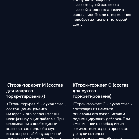
высокотекучий раствор с
высокой степенью адгезии к
основанию. После отверждения
приобретает цементно-серый
цвет.
КТтрон-торкрет М (состав
КТтрон-торкрет С (состав
для мокрого
для сухого
торкретирования)
торкретирования)
КТтрон-торкрет М – сухая смесь,
КТтрон-торкрет С – сухая смесь,
состоящая из цемента,
состоящая из цемента,
минерального заполнителя и
минерального заполнителя и
модифицирующих добавок. При
модифицирующих добавок. При
смешивании с необходимым
смешивании с необходимым
количеством воды образует
количеством воды, в процессе
высокопрочный безусадочный
укладки методом
тиксотропный раствор. После
торкретирования, образует