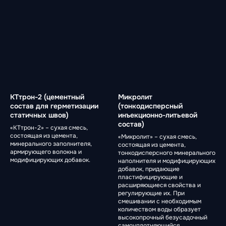
КТтрон-2 (цементный
Микролит
состав для герметизации
(тонкодисперсный
статичных швов)
инъекционно-литьевой
состав)
«КТтрон-2» – сухая смесь,
состоящая из цемента,
«Микролит» – сухая смесь,
минерального заполнителя,
состоящая из цемента,
армирующего волокна и
тонкодисперсного минерального
модифицирующих добавок.
наполнителя и модифицирующих
добавок, придающие
пластифицирующие и
расширяющиеся свойства и
регулирующие их. При
смешивании с необходимым
количеством воды образует
высокопрочный безусадочный
самоуплотняющийся