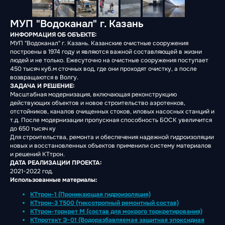
МУП "Водоканал" г. Казань
ИНФОРМАЦИЯ ОБ ОБЪЕКТЕ:
МУП "Водоканал" г. Казань. Казанские очистные сооружения
построены в 1974 году и являются важной составляющей в жизни
людей и не только. Ежесуточно на очистные сооружения поступает
450 тысяч куб.м сточных вод, где они проходят очистку, а после
возвращаются в Волгу.
ЗАДАЧА И РЕШЕНИЕ:
Масштабная модернизация, включающая реконструкцию
действующих объектов и новое строительство аэротенков,
отстойников, каналов очищенных стоков, иловых насосных станций и
т.д. После модернизации пропускная способность БОСК увеличится
до 650 тысяч ку
Для строительства, ремонта и обеспечения надежной гидроизоляции
новых и восстановленных объектов применили систему материалов
и решений КТтрон.
ДАТА РЕАЛИЗАЦИИ ПРОЕКТА:
2021-2022 год.
Использованные материалы:
КТтрон-1 (Проникающая гидроизоляция)
КТтрон-3 Т500 (тиксотропный ремонтный состав)
КТтрон-торкрет М (состав для мокрого торкретирования)
КТпротект Э-01 (Водоразбавляемая защитная эпоксидная