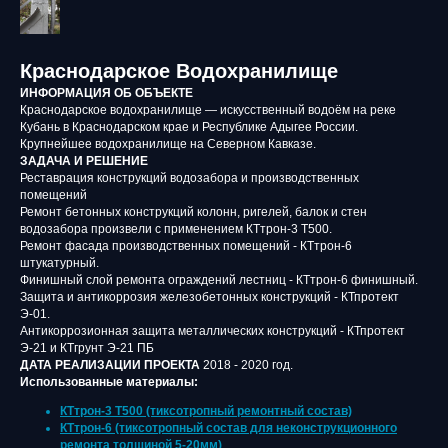
Краснодарское Водохранилище
ИНФОРМАЦИЯ ОБ ОБЪЕКТЕ
Краснодарское водохранилище — искусственный водоём на реке
Кубань в Краснодарском крае и Республике Адыгее России.
Крупнейшее водохранилище на Северном Кавказе.
ЗАДАЧА И РЕШЕНИЕ
Реставрация конструкций водозабора и производственных
помещений
Ремонт бетонных конструкций колонн, ригелей, балок и стен
водозабора произвели с применением КТтрон-3 Т500.
Ремонт фасада производственных помещений - КТтрон-6
штукатурный.
Финишный слой ремонта ограждений лестниц - КТтрон-6 финишный.
Защита и антикоррозия железобетонных конструкций - КТпротект
Э-01.
Антикоррозионная защита металлических конструкций - КТпротект
Э-21 и КТгрунт Э-21 ПБ
ДАТА РЕАЛИЗАЦИИ ПРОЕКТА
2018 - 2020 год.
Использованные материалы:
КТтрон-3 Т500 (тиксотропный ремонтный состав)
КТтрон-6 (тиксотропный состав для неконструкционного
ремонта толщиной 5-20мм)