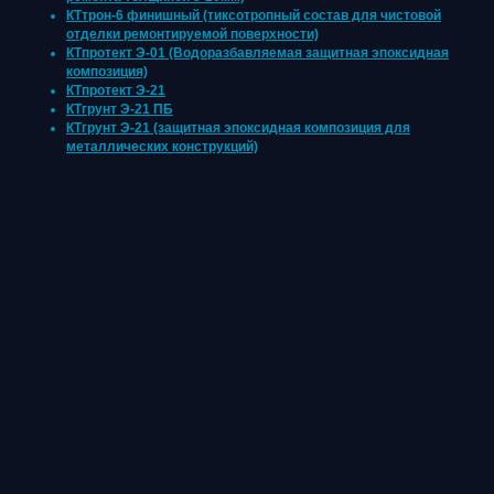
КТтрон-6 финишный (тиксотропный состав для чистовой
отделки ремонтируемой поверхности)
КТпротект Э-01 (Водоразбавляемая защитная эпоксидная
композиция)
КТпротект Э-21
КТгрунт Э-21 ПБ
КТгрунт Э-21 (защитная эпоксидная композиция для
металлических конструкций)